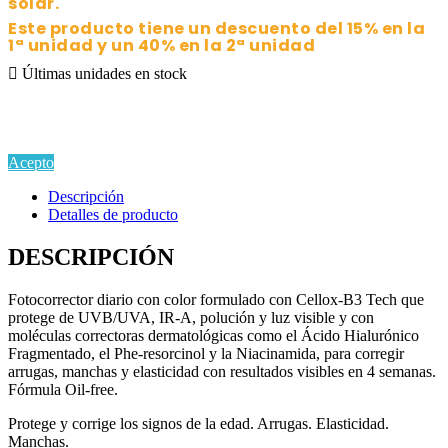
solar.
Este producto tiene un descuento del
15% en la
1ª unidad y un 4
0% en la 2ª unidad

Últimas unidades en stock
Si continua navegando por este sitio estarás aceptando la
Política de Privacidad y Uso de Cookies
en cumplimiento del
Reglamento EU GDPR.
Acepto
Descripción
Detalles de producto
DESCRIPCIÓN
Fotocorrector diario con color formulado con Cellox-B3 Tech que
protege de UVB/UVA, IR-A, polución y luz visible y con
moléculas correctoras dermatológicas como el Ácido Hialurónico
Fragmentado, el Phe-resorcinol y la Niacinamida, para corregir
arrugas, manchas y elasticidad con resultados visibles en 4 semanas.
Fórmula Oil-free.
Protege y corrige los signos de la edad. Arrugas. Elasticidad.
Manchas.