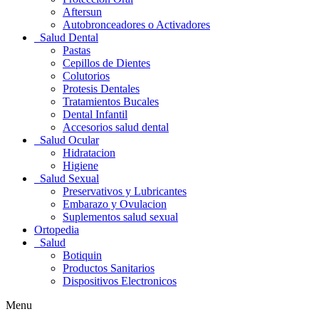
Aftersun
Autobronceadores o Activadores
Salud Dental
Pastas
Cepillos de Dientes
Colutorios
Protesis Dentales
Tratamientos Bucales
Dental Infantil
Accesorios salud dental
Salud Ocular
Hidratacion
Higiene
Salud Sexual
Preservativos y Lubricantes
Embarazo y Ovulacion
Suplementos salud sexual
Ortopedia
Salud
Botiquin
Productos Sanitarios
Dispositivos Electronicos
Menu