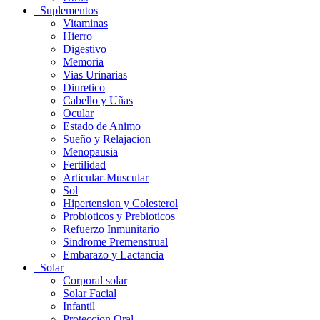
Suplementos
Vitaminas
Hierro
Digestivo
Memoria
Vias Urinarias
Diuretico
Cabello y Uñas
Ocular
Estado de Animo
Sueño y Relajacion
Menopausia
Fertilidad
Articular-Muscular
Sol
Hipertension y Colesterol
Probioticos y Prebioticos
Refuerzo Inmunitario
Sindrome Premenstrual
Embarazo y Lactancia
Solar
Corporal solar
Solar Facial
Infantil
Proteccion Oral