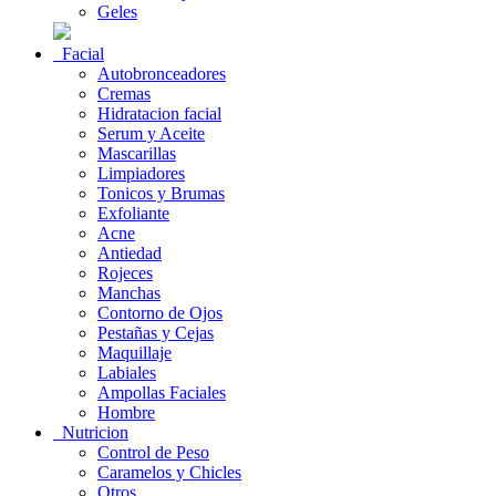
Geles
Facial
Autobronceadores
Cremas
Hidratacion facial
Serum y Aceite
Mascarillas
Limpiadores
Tonicos y Brumas
Exfoliante
Acne
Antiedad
Rojeces
Manchas
Contorno de Ojos
Pestañas y Cejas
Maquillaje
Labiales
Ampollas Faciales
Hombre
Nutricion
Control de Peso
Caramelos y Chicles
Otros