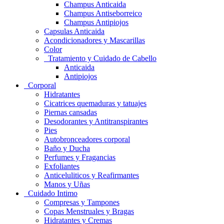
Champus Anticaida
Champus Antiseborreico
Champus Antipiojos
Capsulas Anticaida
Acondicionadores y Mascarillas
Color
Tratamiento y Cuidado de Cabello
Anticaida
Antipiojos
Corporal
Hidratantes
Cicatrices quemaduras y tatuajes
Piernas cansadas
Desodorantes y Antitranspirantes
Pies
Autobronceadores corporal
Baño y Ducha
Perfumes y Fragancias
Exfoliantes
Anticeluliticos y Reafirmantes
Manos y Uñas
Cuidado Intimo
Compresas y Tampones
Copas Menstruales y Bragas
Hidratantes y Cremas