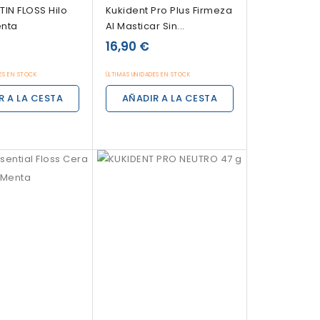
TIN FLOSS Hilo
Kukident Pro Plus Firmeza
enta
Al Masticar Sin...
16,90 €
ES EN STOCK
ÚLTIMAS UNIDADES EN STOCK
R A LA CESTA
AÑADIR A LA CESTA