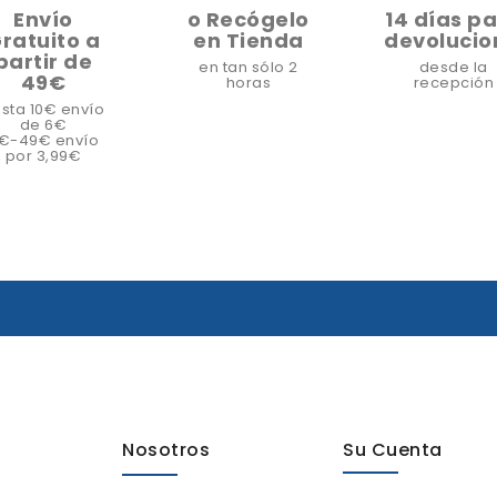
Envío
o Recógelo
14 días p
ratuito a
en Tienda
devolucio
partir de
en tan sólo 2
desde la
49€
horas
recepción
sta 10€ envío
de 6€
1€-49€ envío
por 3,99€
Nosotros
Su Cuenta