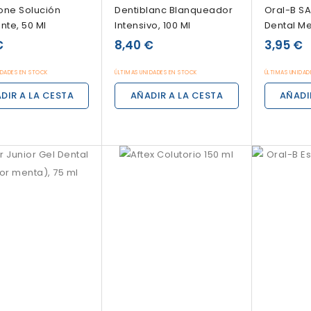
one Solución
Dentiblanc Blanqueador
Oral-B SA
nte, 50 Ml
Intensivo, 100 Ml
Dental M
€
8,40 €
3,95 €
IDADES EN STOCK
ÚLTIMAS UNIDADES EN STOCK
ÚLTIMAS UNIDAD
DIR A LA CESTA
AÑADIR A LA CESTA
AÑADI