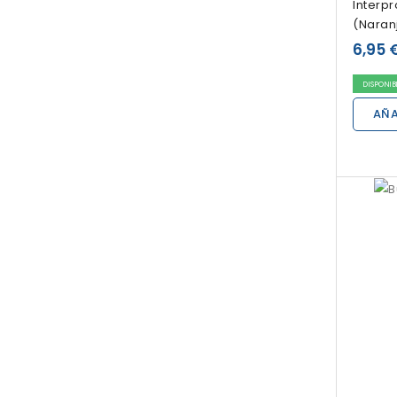
Interp
(naran
6,95 
DISPONIB
AÑA