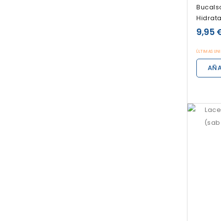
Bucals
Hidrata
9,95 
ÚLTIMAS UN
AÑA