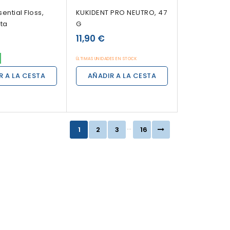
ential Floss,
KUKIDENT PRO NEUTRO, 47
ta
G
11,90 €
ÚLTIMAS UNIDADES EN STOCK
R A LA CESTA
AÑADIR A LA CESTA
…
1
2
3
16