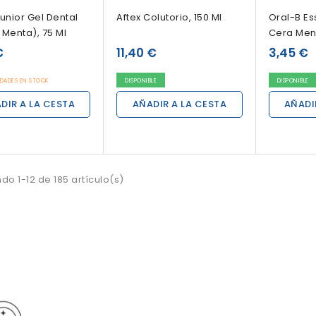
unior Gel Dental
Aftex Colutorio, 150 Ml
Oral-B Ess
 Menta), 75 Ml
Cera Men
€
11,40 €
3,45 €
IDADES EN STOCK
DISPONIBLE
DISPONIBLE
DIR A LA CESTA
AÑADIR A LA CESTA
AÑADI
do 1-12 de 185 artículo(s)