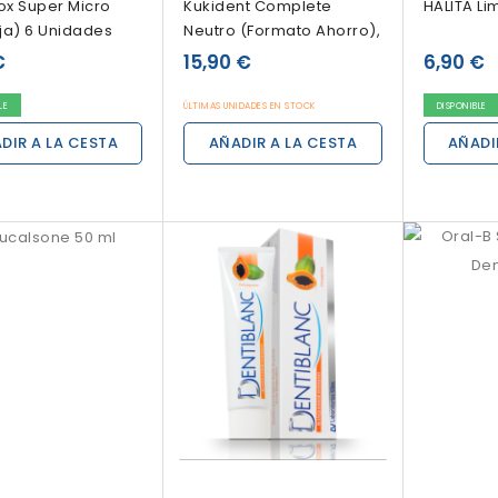
rox Super Micro
Kukident Complete
HALITA Li
ja) 6 Unidades
Neutro (Formato Ahorro),
70 G
€
15,90 €
6,90 €
LE
ÚLTIMAS UNIDADES EN STOCK
DISPONIBLE
DIR A LA CESTA
AÑADIR A LA CESTA
AÑADI