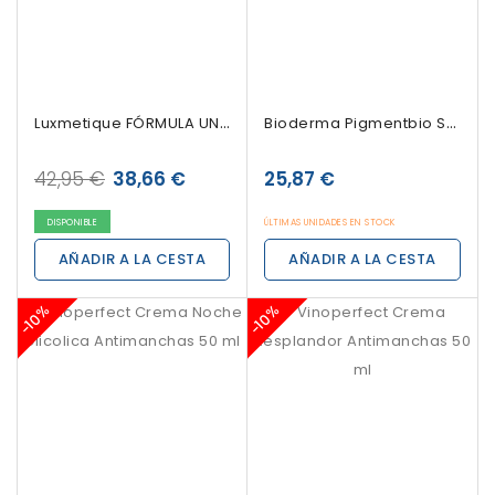
Luxmetique FÓRMULA UNIFIQUE, 60 Cápsulas
Bioderma Pigmentbio Sensitive Areas, 75 Ml
42,95 €
38,66 €
25,87 €
DISPONIBLE
ÚLTIMAS UNIDADES EN STOCK
AÑADIR A LA CESTA
AÑADIR A LA CESTA
-10%
-10%