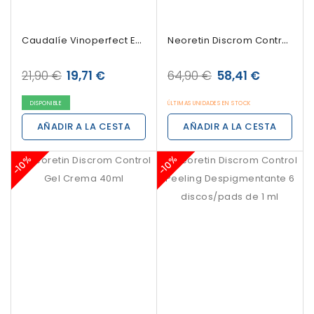
Caudalíe Vinoperfect Esencia Glicólica...
Neoretin Discrom Control Ultra Emulsión...
21,90 €
19,71 €
64,90 €
58,41 €
DISPONIBLE
ÚLTIMAS UNIDADES EN STOCK
AÑADIR A LA CESTA
AÑADIR A LA CESTA
-10%
-10%