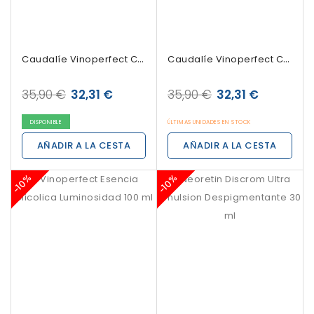
Caudalíe Vinoperfect Crema Noche Glicolica...
Caudalíe Vinoperfect Crema Resplandor...
35,90 €
32,31 €
35,90 €
32,31 €
DISPONIBLE
ÚLTIMAS UNIDADES EN STOCK
AÑADIR A LA CESTA
AÑADIR A LA CESTA
-10%
-10%