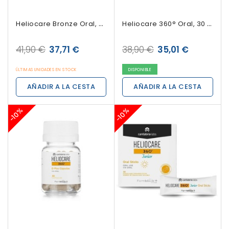
Heliocare Bronze Oral, 60 Cápsulas
Heliocare 360° Oral, 30 Cápsulas
41,90 €
37,71 €
38,90 €
35,01 €
ÚLTIMAS UNIDADES EN STOCK
DISPONIBLE
AÑADIR A LA CESTA
AÑADIR A LA CESTA
-10%
-10%
Sin Stock