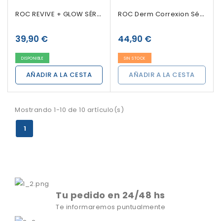
ROC REVIVE + GLOW SÉRUM 30ML
ROC Derm Correxion Sérum Reafirmante Stick 30...
39,90 €
44,90 €
DISPONIBLE
SIN STOCK
AÑADIR A LA CESTA
AÑADIR A LA CESTA
Mostrando 1-10 de 10 artículo(s)
1
Tu pedido en 24/48 hs
Te informaremos puntualmente