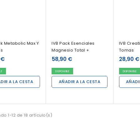
ck Metabolic Max Y
IVB Pack Esenciales
IVB Creati
ns
Magnesio Total +
Tomas
Vegan...
 €
58,90 €
28,90 €
LE
DISPONIBLE
DISPONIBLE
DIR A LA CESTA
AÑADIR A LA CESTA
AÑADI
do 1-12 de 18 artículo(s)