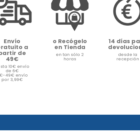
Envío
o Recógelo
14 días p
ratuito a
en Tienda
devolucio
partir de
en tan sólo 2
desde la
49€
horas
recepción
sta 10€ envío
de 6€
1€-49€ envío
por 3,99€