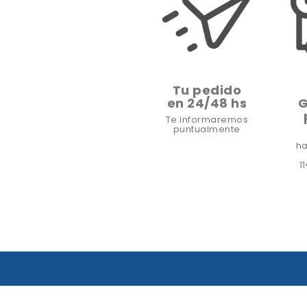
Tu pedido
en 24/48 hs
G
Te informaremos
puntualmente
ha
1