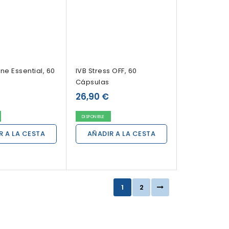
ne Essential, 60
IVB Stress OFF, 60
Cápsulas
26,90 €
DISPONIBLE
R A LA CESTA
AÑADIR A LA CESTA
1
2