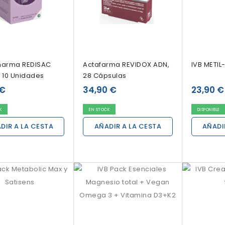
harma REDISAC
Actafarma REVIDOX ADN,
IVB METIL-
, 10 Unidades
28 Cápsulas
 €
34,90 €
23,90 €
K
EN STOCK
DISPONIBLE
DIR A LA CESTA
AÑADIR A LA CESTA
AÑADI