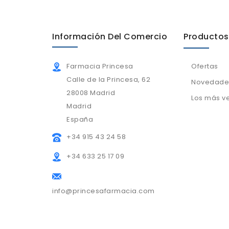
Información Del Comercio
Productos
Farmacia Princesa
Ofertas
Calle de la Princesa, 62
Novedade
28008 Madrid
Los más v
Madrid
España
+34 915 43 24 58
+34 633 25 17 09
info@princesafarmacia.com