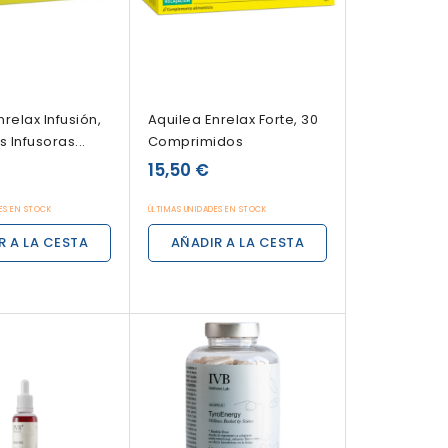
relax Infusión,
Aquilea Enrelax Forte, 30
s Infusoras...
Comprimidos
15,50 €
ES EN STOCK
ÚLTIMAS UNIDADES EN STOCK
R A LA CESTA
AÑADIR A LA CESTA