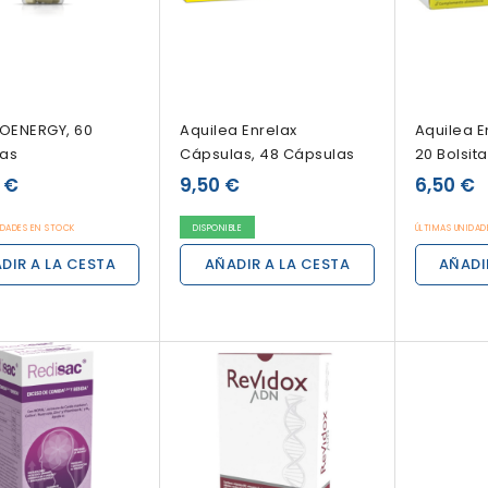
ROENERGY, 60
Aquilea Enrelax
Aquilea En
as
Cápsulas, 48 Cápsulas
20 Bolsita
 €
9,50 €
6,50 €
IDADES EN STOCK
DISPONIBLE
ÚLTIMAS UNIDAD
DIR A LA CESTA
AÑADIR A LA CESTA
AÑADI