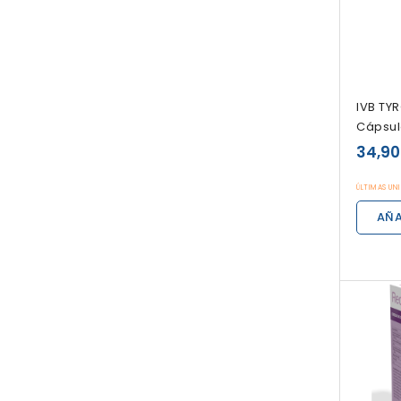
IVB TY
Cápsul
34,90
ÚLTIMAS UN
AÑA