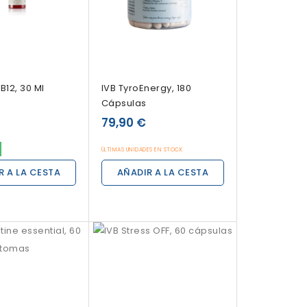
B12, 30 Ml
IVB TyroEnergy, 180
Cápsulas
79,90 €
ÚLTIMAS UNIDADES EN STOCK
R A LA CESTA
AÑADIR A LA CESTA