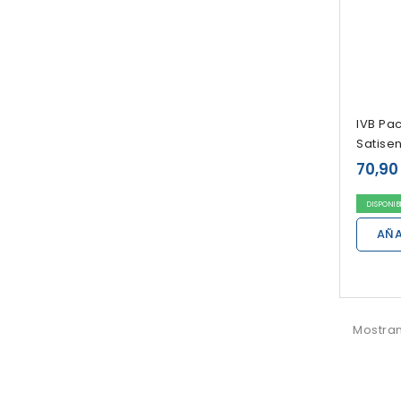
IVB Pa
Satise
70,90
DISPONIB
AÑA
Mostran