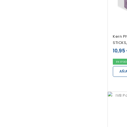
Kern P
STICKS
10,95
EN STOC
AÑA