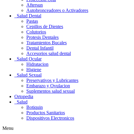
Aftersun
Autobronceadores o Activadores
Salud Dental
Pastas
Cepillos de Dientes
Colutorios
Protesis Dentales
Tratamientos Bucales
Dental Infantil
Accesorios salud dental
Salud Ocular
Hidratacion
Higiene
Salud Sexual
Preservativos y Lubricantes
Embarazo y Ovulacion
Suplementos salud sexual
Ortopedia
Salud
Botiquin
Productos Sanitarios
Dispositivos Electronicos
Menu