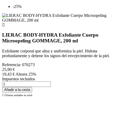
-25%
LIERAC BODY-HYDRA Exfoliante Cuerpo
Microopeling GOMMAGE, 200 ml
Exfoliante corporal que alisa y uniformiza la piel. Hidrata
profundamente y detiene los signos del envejecimiento de la piel.
Referencia:
076273
25,90 €
19,43 €
Ahorra 25%
Impuestos incluidos
Añadir a la cesta

Últimas unidades en stock
Si continua navegando por este sitio estarás aceptando la
Política de Privacidad y Uso de Cookies
en cumplimiento del
Reglamento EU GDPR.