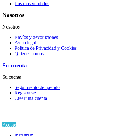
Los más vendidos
Nosotros
Nosotros
Envíos y devoluciones
Aviso legal
Política de Privacidad y Cookies
Quienes somos
Su cuenta
Su cuenta
Seguimiento del pedido
Registrarse
Crear una cuenta
Si continua navegando por este sitio estarás aceptando la
Política de Privacidad y Uso de Cookies
en cumplimiento del
Reglamento EU GDPR.
Acepto
Instagram