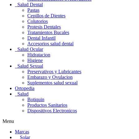
Salud Dental
Pastas
Cepillos de Dientes
Colutorios
Protesis Dentales
Tratamientos Bucales
Dental Infantil
Accesorios salud dental
Salud Ocular
Hidratacion
Higiene
Salud Sexual
Preservativos y Lubricantes
Embarazo y Ovulacion
Suplementos salud sexual
Ortopedia
Salud
Botiquin
Productos Sanitarios
Dispositivos Electronicos
Menu
Marcas
Solar