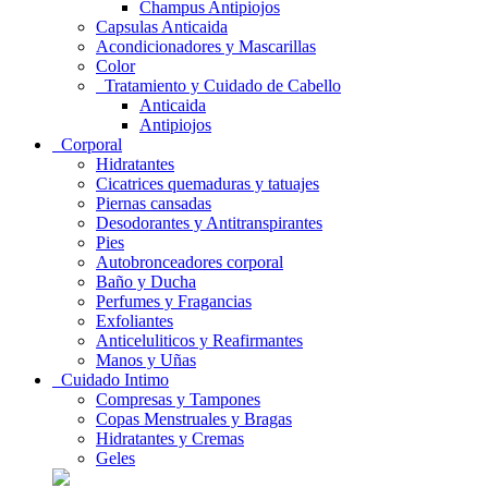
Champus Antipiojos
Capsulas Anticaida
Acondicionadores y Mascarillas
Color
Tratamiento y Cuidado de Cabello
Anticaida
Antipiojos
Corporal
Hidratantes
Cicatrices quemaduras y tatuajes
Piernas cansadas
Desodorantes y Antitranspirantes
Pies
Autobronceadores corporal
Baño y Ducha
Perfumes y Fragancias
Exfoliantes
Anticeluliticos y Reafirmantes
Manos y Uñas
Cuidado Intimo
Compresas y Tampones
Copas Menstruales y Bragas
Hidratantes y Cremas
Geles