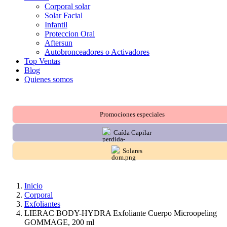
Corporal solar
Solar Facial
Infantil
Proteccion Oral
Aftersun
Autobronceadores o Activadores
Top Ventas
Blog
Quienes somos
Promociones especiales
Caída Capilar
Solares
Inicio
Corporal
Exfoliantes
LIERAC BODY-HYDRA Exfoliante Cuerpo Microopeling
GOMMAGE, 200 ml