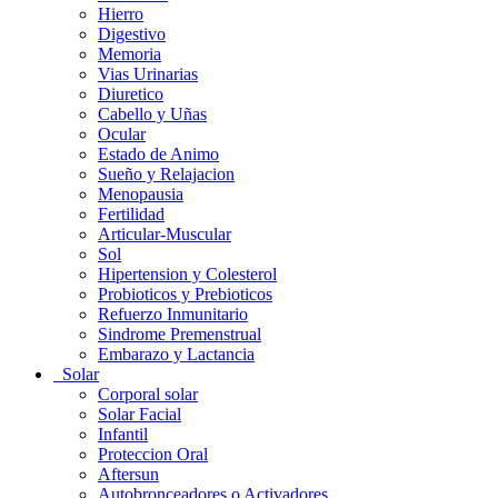
Hierro
Digestivo
Memoria
Vias Urinarias
Diuretico
Cabello y Uñas
Ocular
Estado de Animo
Sueño y Relajacion
Menopausia
Fertilidad
Articular-Muscular
Sol
Hipertension y Colesterol
Probioticos y Prebioticos
Refuerzo Inmunitario
Sindrome Premenstrual
Embarazo y Lactancia
Solar
Corporal solar
Solar Facial
Infantil
Proteccion Oral
Aftersun
Autobronceadores o Activadores