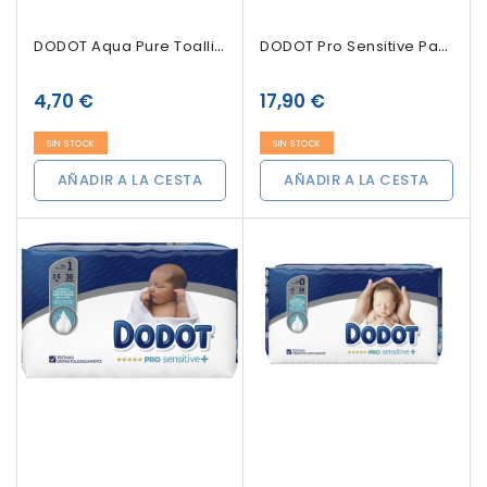
DODOT Aqua Pure Toallitas Para Bebé, 48 Unidades
DODOT Pro Sensitive Pañales Talla 2 De 4-8kg,...
4,70 €
17,90 €
SIN STOCK
SIN STOCK
AÑADIR A LA CESTA
AÑADIR A LA CESTA
Sin Stock
Sin Stock