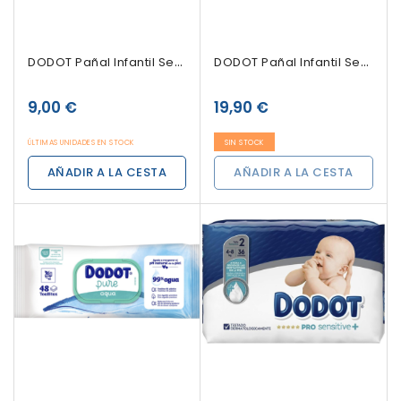
Sin Stock
DODOT Pañal Infantil Sensitive Recien Nacido...
DODOT Pañal Infantil Sensitive Talla 2 De 4-8...
9,00 €
19,90 €
ÚLTIMAS UNIDADES EN STOCK
SIN STOCK
AÑADIR A LA CESTA
AÑADIR A LA CESTA
Sin Stock
Sin Stock