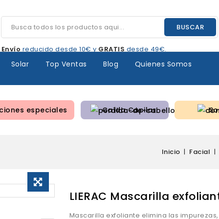
BUSCAR
Envío
reducido desde 10€ y
GRATIS
desde 49€.
Solar
Top Ventas
Blog
Quienes Somos
iones especiales
Caída Capilar
So
Inicio
Facial
LIERAC Mascarilla exfolian
Mascarilla exfoliante elimina las impurezas,