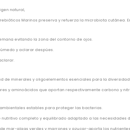
gen natural,
ebióticos Marinos preserva y refuerza la microbiota cutánea. Enr
semana evitando la zona del contorno de ojos.
 húmedo y aclarar despúes.
aclarar.
d de minerales y oligoelementos esenciales para la diversidad 
res y aminoácidos que aportan respectivamente carbono y nit
ambientales estables para proteger las bacterias.
 nutritivo completo y equilibrado adaptado a las necesidades d
de mar-algas verdes y marrones y azucar-aporta los nutrientes