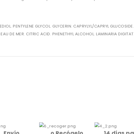
DIOL. PENTYLENE GLYCOL. GLYCERIN. CAPRYLYL/CAPRYL GLUCOSIDE.
EAU DE MER. CITRIC ACID. PHENETHYL ALCOHOL. LAMINARIA DIGITA
Envío
o Recógelo
14 días p