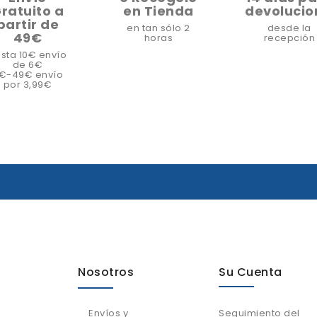
ratuito a
en Tienda
devolucio
partir de
en tan sólo 2
desde la
49€
horas
recepción
sta 10€ envío
de 6€
1€-49€ envío
por 3,99€
Nosotros
Su Cuenta
Envíos y
Seguimiento del