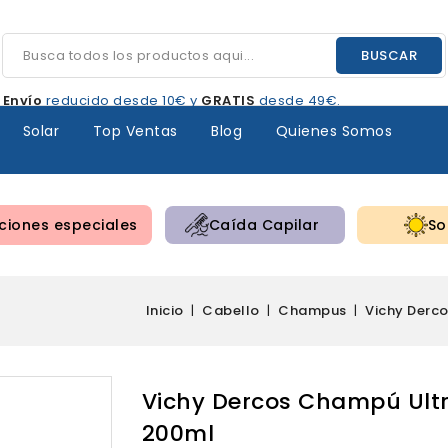
BUSCAR
Envío
reducido desde 10€ y
GRATIS
desde 49€.
Solar
Top Ventas
Blog
Quienes Somos
iones especiales
Caída Capilar
So
Inicio
Cabello
Champus
Vichy Derc
Vichy Dercos Champú Ult
200ml