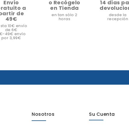
Envío
o Recógelo
14 días p
ratuito a
en Tienda
devolucio
partir de
en tan sólo 2
desde la
49€
horas
recepción
sta 10€ envío
de 6€
1€-49€ envío
por 3,99€
Nosotros
Su Cuenta