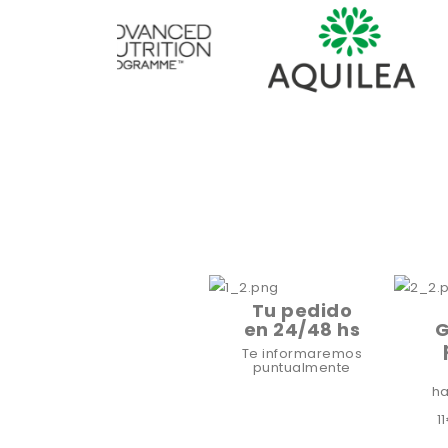
Tu pedido
en 24/48 hs
G
Te informaremos
puntualmente
ha
1