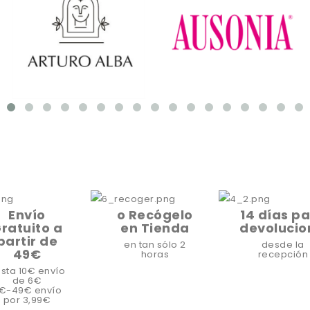
Envío
o Recógelo
14 días p
ratuito a
en Tienda
devolucio
partir de
en tan sólo 2
desde la
49€
horas
recepción
sta 10€ envío
de 6€
1€-49€ envío
por 3,99€