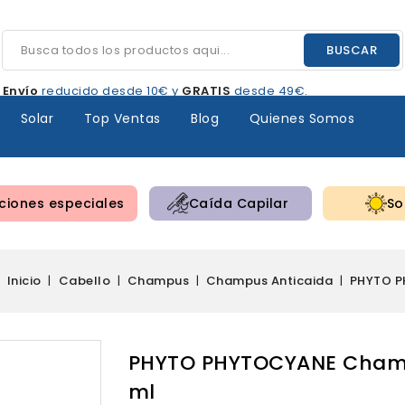
BUSCAR
Envío
reducido desde 10€ y
GRATIS
desde 49€.
Solar
Top Ventas
Blog
Quienes Somos
iones especiales
Caída Capilar
So
Inicio
Cabello
Champus
Champus Anticaida
PHYTO P
PHYTO PHYTOCYANE Champ
ml