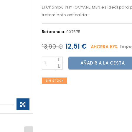
El Champú PHYTOCYANE MEN es ideal para p
tratamiento anticaída.
Referencia:
007575
12,51 €
13,90 €
AHORRA 10%
Impue
AÑADIR A LA CESTA
SIN STOCK