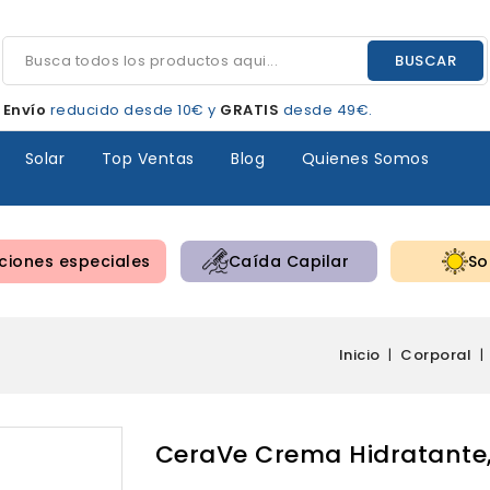
BUSCAR
Envío
reducido desde 10€ y
GRATIS
desde 49€.
Solar
Top Ventas
Blog
Quienes Somos
iones especiales
Caída Capilar
So
Inicio
Corporal
CeraVe Crema Hidratante,