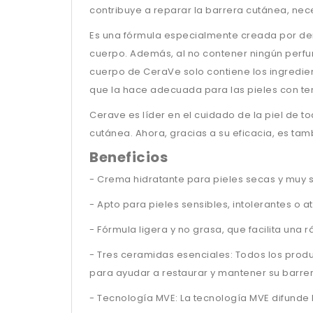
contribuye a reparar la barrera cutánea, nece
Es una fórmula especialmente creada por der
cuerpo. Además, al no contener ningún perfum
cuerpo de CeraVe solo contiene los ingredien
que la hace adecuada para las pieles con ten
Cerave es líder en el cuidado de la piel de 
cutánea. Ahora, gracias a su eficacia, es ta
Beneficios
- Crema hidratante para pieles secas y muy 
- Apto para pieles sensibles, intolerantes o a
- Fórmula ligera y no grasa, que facilita una 
- Tres ceramidas esenciales: Todos los produ
para ayudar a restaurar y mantener su barrer
- Tecnología MVE: La tecnología MVE difunde 