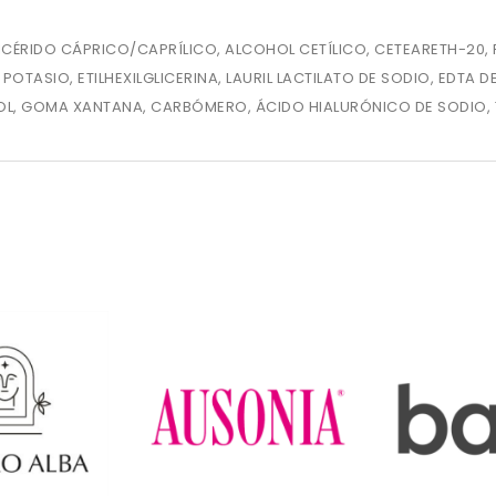
LICÉRIDO CÁPRICO/CAPRÍLICO, ALCOHOL CETÍLICO, CETEARETH-20,
OTASIO, ETILHEXILGLICERINA, LAURIL LACTILATO DE SODIO, EDTA 
OL, GOMA XANTANA, CARBÓMERO, ÁCIDO HIALURÓNICO DE SODIO, TO