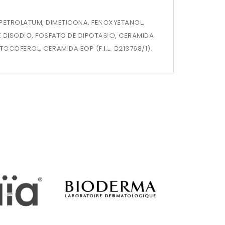
 PETROLATUM, DIMETICONA, FENOXYETANOL,
DE DISODIO, FOSFATO DE DIPOTASIO, CERAMIDA
COFEROL, CERAMIDA EOP (F.I.L. D213768/1).