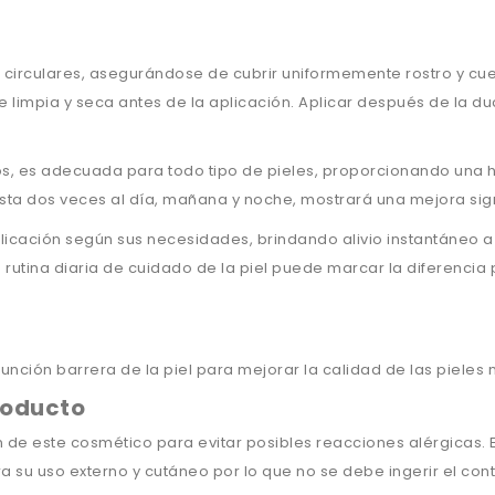
circulares, asegurándose de cubrir uniformemente rostro y cue
limpia y seca antes de la aplicación. Aplicar después de la du
os, es adecuada para todo tipo de pieles, proporcionando una h
asta dos veces al día, mañana y noche, mostrará una mejora signif
aplicación según sus necesidades, brindando alivio instantáneo
su rutina diaria de cuidado de la piel puede marcar la diferenci
 función barrera de la piel para mejorar la calidad de las piele
roducto
de este cosmético para evitar posibles reacciones alérgicas. 
ra su uso externo y cutáneo por lo que no se debe ingerir el con