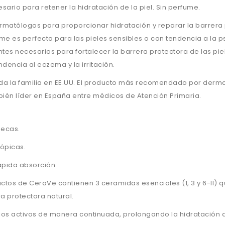
sario para retener la hidratación de la piel. Sin perfume.
matólogos para proporcionar hidratación y reparar la barrera p
e es perfecta para las pieles sensibles o con tendencia a la ps
tes necesarios para fortalecer la barrera protectora de las pie
dencia al eczema y la irritación.
toda la familia en EE.UU. El producto más recomendado por derma
mbién líder en España entre médicos de Atención Primaria.
secas.
tópicas.
rápida absorción.
ctos de CeraVe contienen 3 ceramidas esenciales (1, 3 y 6-II) 
a protectora natural.
los activos de manera continuada, prolongando la hidratación d