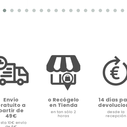
Envío
o Recógelo
14 días p
ratuito a
en Tienda
devolucio
partir de
en tan sólo 2
desde la
49€
horas
recepción
sta 10€ envío
de 6€