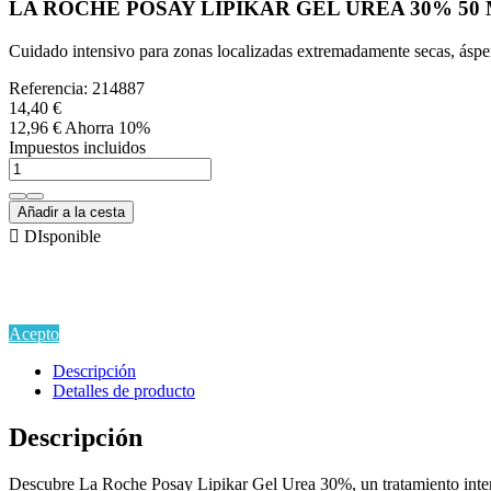
LA ROCHE POSAY LIPIKAR GEL UREA 30% 50
Cuidado intensivo para zonas localizadas extremadamente secas, ásper
Referencia:
214887
14,40 €
12,96 €
Ahorra 10%
Impuestos incluidos
Añadir a la cesta

DIsponible
Si continua navegando por este sitio estarás aceptando la
Política de Privacidad y Uso de Cookies
en cumplimiento del
Reglamento EU GDPR.
Acepto
Descripción
Detalles de producto
Descripción
Descubre La Roche Posay Lipikar Gel Urea 30%, un tratamiento intens