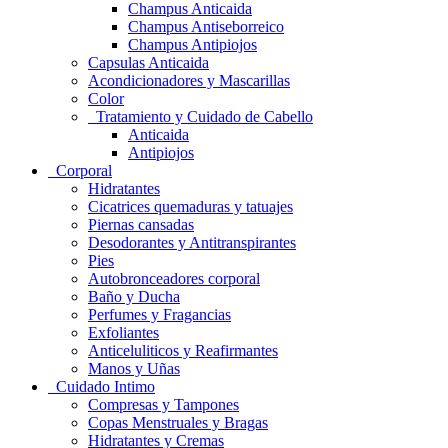
Champus Anticaida
Champus Antiseborreico
Champus Antipiojos
Capsulas Anticaida
Acondicionadores y Mascarillas
Color
Tratamiento y Cuidado de Cabello
Anticaida
Antipiojos
Corporal
Hidratantes
Cicatrices quemaduras y tatuajes
Piernas cansadas
Desodorantes y Antitranspirantes
Pies
Autobronceadores corporal
Baño y Ducha
Perfumes y Fragancias
Exfoliantes
Anticeluliticos y Reafirmantes
Manos y Uñas
Cuidado Intimo
Compresas y Tampones
Copas Menstruales y Bragas
Hidratantes y Cremas