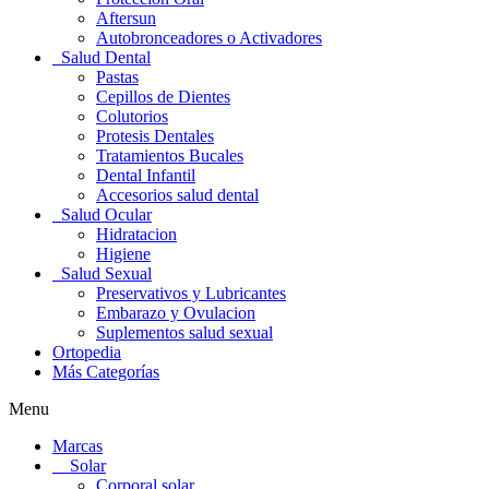
Aftersun
Autobronceadores o Activadores
Salud Dental
Pastas
Cepillos de Dientes
Colutorios
Protesis Dentales
Tratamientos Bucales
Dental Infantil
Accesorios salud dental
Salud Ocular
Hidratacion
Higiene
Salud Sexual
Preservativos y Lubricantes
Embarazo y Ovulacion
Suplementos salud sexual
Ortopedia
Más Categorías
Menu
Marcas
Solar
Corporal solar