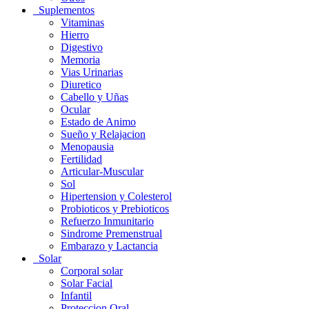
Suplementos
Vitaminas
Hierro
Digestivo
Memoria
Vias Urinarias
Diuretico
Cabello y Uñas
Ocular
Estado de Animo
Sueño y Relajacion
Menopausia
Fertilidad
Articular-Muscular
Sol
Hipertension y Colesterol
Probioticos y Prebioticos
Refuerzo Inmunitario
Sindrome Premenstrual
Embarazo y Lactancia
Solar
Corporal solar
Solar Facial
Infantil
Proteccion Oral