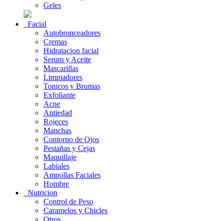
Geles
Facial
Autobronceadores
Cremas
Hidratacion facial
Serum y Aceite
Mascarillas
Limpiadores
Tonicos y Brumas
Exfoliante
Acne
Antiedad
Rojeces
Manchas
Contorno de Ojos
Pestañas y Cejas
Maquillaje
Labiales
Ampollas Faciales
Hombre
Nutricion
Control de Peso
Caramelos y Chicles
Otros