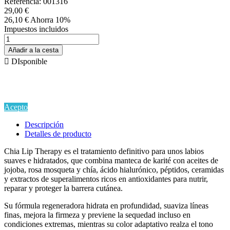
Referencia:
001316
29,00 €
26,10 €
Ahorra 10%
Impuestos incluidos
Añadir a la cesta

DIsponible
Si continua navegando por este sitio estarás aceptando la
Política de Privacidad y Uso de Cookies
en cumplimiento del
Reglamento EU GDPR.
Acepto
Descripción
Detalles de producto
Chia Lip Therapy es el tratamiento definitivo para unos labios
suaves e hidratados, que combina manteca de karité con aceites de
jojoba, rosa mosqueta y chía, ácido hialurónico, péptidos, ceramidas
y extractos de superalimentos ricos en antioxidantes para nutrir,
reparar y proteger la barrera cutánea.
Su fórmula regeneradora hidrata en profundidad, suaviza líneas
finas, mejora la firmeza y previene la sequedad incluso en
condiciones extremas, mientras su color adaptativo realza el tono