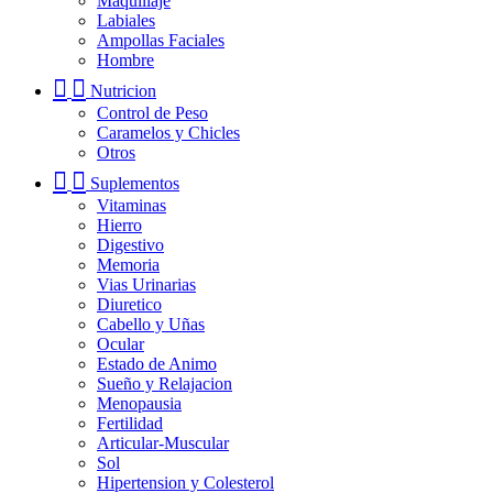
Maquillaje
Labiales
Ampollas Faciales
Hombre
Nutricion
Control de Peso
Caramelos y Chicles
Otros
Suplementos
Vitaminas
Hierro
Digestivo
Memoria
Vias Urinarias
Diuretico
Cabello y Uñas
Ocular
Estado de Animo
Sueño y Relajacion
Menopausia
Fertilidad
Articular-Muscular
Sol
Hipertension y Colesterol