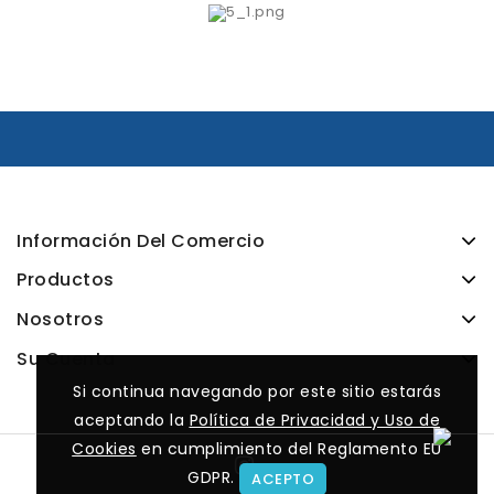
Información Del Comercio
Productos
Nosotros
Su Cuenta
Si continua navegando por este sitio estarás
Si continua navegando por este sitio estarás
aceptando la
aceptando la
Política de Privacidad y Uso de
Política de Privacidad y Uso de
Cookies
Cookies
en cumplimiento del Reglamento EU
en cumplimiento del Reglamento EU
GDPR.
GDPR.
ACEPTO
ACEPTO