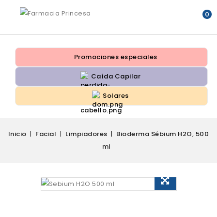
0
Promociones especiales
Caída Capilar
Solares
Inicio
Facial
Limpiadores
Bioderma Sébium H2O, 500
ml