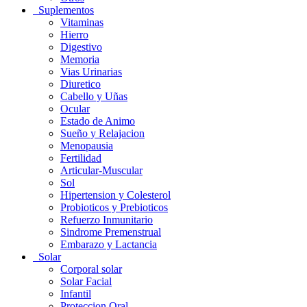
Suplementos
Vitaminas
Hierro
Digestivo
Memoria
Vias Urinarias
Diuretico
Cabello y Uñas
Ocular
Estado de Animo
Sueño y Relajacion
Menopausia
Fertilidad
Articular-Muscular
Sol
Hipertension y Colesterol
Probioticos y Prebioticos
Refuerzo Inmunitario
Sindrome Premenstrual
Embarazo y Lactancia
Solar
Corporal solar
Solar Facial
Infantil
Proteccion Oral