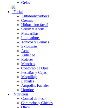
Geles
Facial
Autobronceadores
Cremas
Hidratacion facial
Serum y Aceite
Mascarillas
Limpiadores
Tonicos y Brumas
Exfoliante
Acne
Antiedad
Rojeces
Manchas
Contorno de Ojos
Pestañas y Cejas
Maquillaje
Labiales
Ampollas Faciales
Hombre
Nutricion
Control de Peso
Caramelos y Chicles
Otros