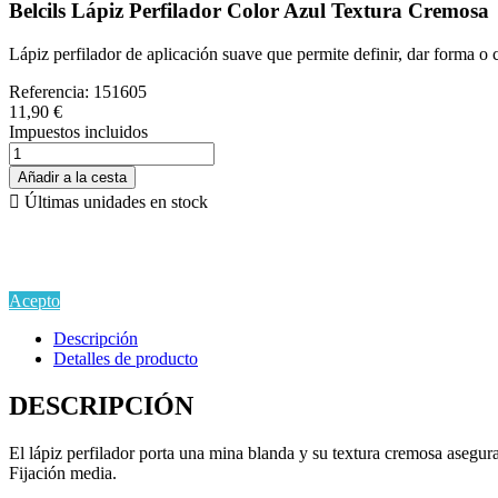
Belcils Lápiz Perfilador Color Azul Textura Cremosa
Lápiz perfilador de aplicación suave que permite definir, dar forma o 
Referencia:
151605
11,90 €
Impuestos incluidos
Añadir a la cesta

Últimas unidades en stock
Si continua navegando por este sitio estarás aceptando la
Política de Privacidad y Uso de Cookies
en cumplimiento del
Reglamento EU GDPR.
Acepto
Descripción
Detalles de producto
DESCRIPCIÓN
El lápiz perfilador porta una mina blanda y su textura cremosa asegura 
Fijación media.