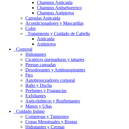
Champus Anticaida
Champus Antiseborreico
Champus Antipiojos
Capsulas Anticaida
Acondicionadores y Mascarillas
Color
Tratamiento y Cuidado de Cabello
Anticaida
Antipiojos
Corporal
Hidratantes
Cicatrices quemaduras y tatuajes
Piernas cansadas
Desodorantes y Antitranspirantes
Pies
Autobronceadores corporal
Baño y Ducha
Perfumes y Fragancias
Exfoliantes
Anticeluliticos y Reafirmantes
Manos y Uñas
Cuidado Intimo
Compresas y Tampones
Copas Menstruales y Bragas
Hidratantes y Cremas