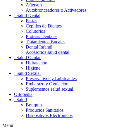
Aftersun
Autobronceadores o Activadores
Salud Dental
Pastas
Cepillos de Dientes
Colutorios
Protesis Dentales
Tratamientos Bucales
Dental Infantil
Accesorios salud dental
Salud Ocular
Hidratacion
Higiene
Salud Sexual
Preservativos y Lubricantes
Embarazo y Ovulacion
Suplementos salud sexual
Ortopedia
Salud
Botiquin
Productos Sanitarios
Dispositivos Electronicos
Menu