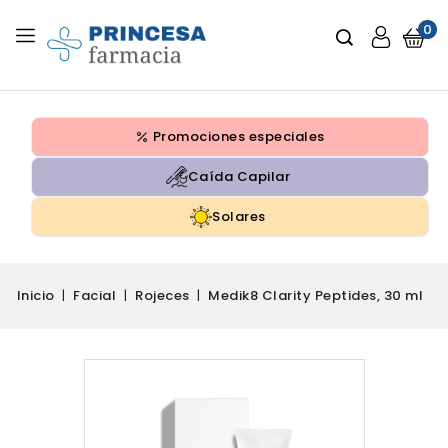
0
Promociones especiales
Caída Capilar
Solares
Inicio
Facial
Rojeces
Medik8 Clarity Peptides, 30 ml
Sin Stock