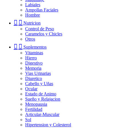
Labiales
Ampollas Faciales
Hombre
Nutricion
Control de Peso
Caramelos y Chicles
Otros
Suplementos
Vitaminas
Hierro
Digestivo
Memoria
Vias Urinarias
Diuretico
Cabello y Uñas
Ocular
Estado de Animo
Sueño y Relajacion
Menopausia
Fertilidad
Articular-Muscular
Sol
Hipertension y Colesterol