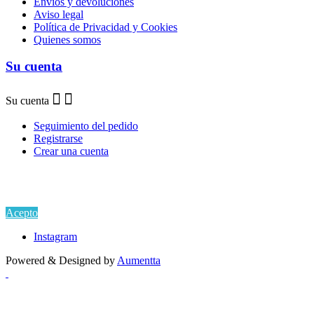
Envíos y devoluciones
Aviso legal
Política de Privacidad y Cookies
Quienes somos
Su cuenta
Su cuenta
Seguimiento del pedido
Registrarse
Crear una cuenta
Si continua navegando por este sitio estarás aceptando la
Política de Privacidad y Uso de Cookies
en cumplimiento del
Reglamento EU GDPR.
Acepto
Instagram
Powered & Designed by
Aumentta