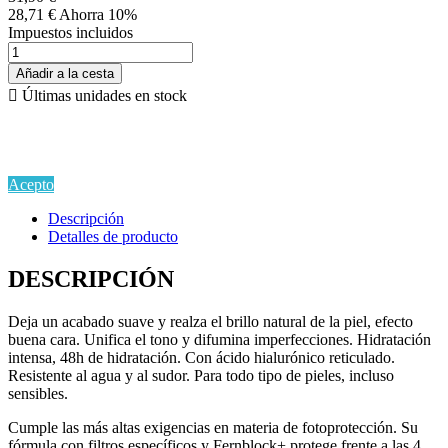
28,71 €
Ahorra 10%
Impuestos incluidos
Añadir a la cesta

Últimas unidades en stock
Si continua navegando por este sitio estarás aceptando la
Política de Privacidad y Uso de Cookies
en cumplimiento del
Reglamento EU GDPR.
Acepto
Descripción
Detalles de producto
DESCRIPCIÓN
Deja un acabado suave y realza el brillo natural de la piel, efecto
buena cara. Unifica el tono y difumina imperfecciones. Hidratación
intensa, 48h de hidratación. Con ácido hialurónico reticulado.
Resistente al agua y al sudor. Para todo tipo de pieles, incluso
sensibles.
Cumple las más altas exigencias en materia de fotoprotección. Su
fórmula con filtros específicos y Fernblock+ protege frente a las 4