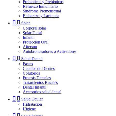
Probioticos y Prebioticos
Refuerzo Inmunitario
Sindrome Premenstrual
Embarazo y Lactancia
Solar
Corporal solar
Solar Facial
Infantil
Proteccion Oral
Aftersun
Autobronceadores o Activadores
Salud Dental
Pastas
Cepillos de Dientes
Colutorios
Protesis Dentales
Tratamientos Bucales
Dental Infantil
Accesorios salud dental
Salud Ocular
Hidratacion
Higiene